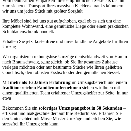
Vom behutsamen Einpacken Ihres empfindlichen Sekretärs bis hin
zum sicheren Transport Ihres massiven Kleiderschranks kümmern
wir uns um jedes Stück mit größter Sorgfalt.
Ihre Möbel sind bei uns gut aufgehoben, egal ob es sich um eine
komplette Wohnwand, eine gemütliche Liege oder einen praktischen
Schubladenschrank handelt.
Erhalten Sie jetzt kostenfreie und unverbindliche Angebote für Ihren
Umzug.
Wir organisieren reibungslose Umzüge deutschlandweit von Hamm
nach Braunschweig, ganz gleich, ob Sie Ihr gesamtes Zuhause
verlegen möchten oder nur bestimmte Stücke wie Ihren geliebten
Couchtisch, den robusten Esstisch oder den gemütlichen Sessel.
Mit
mehr als 16 Jahren Erfahrung
im Umzugsbereich und einem
traditionsreichen Familienunternehmen
stehen wir Ihnen mit
einem qualifizierten Team erfahrener Umzugshelfer zur Seite. In nur
etwa
Bekommen Sie ein
sofortiges Umzugsangebot in 58 Sekunden
–
effizient und maßgeschneidert auf Ihre Bedürfnisse. Erfahren Sie
den Unterschied mit Move Master Umzüge und erleben Sie, wie
stressfrei Ihr Umzug sein kann.